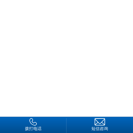
，
我
参
加
保
安
公
司
有
整
整
1
0
年
了
拨打电话
短信咨询
，