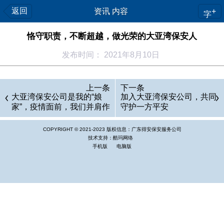
返回
资讯 内容
+
字
恪守职责，不断超越，做光荣的大亚湾保安人
发布时间： 2021年8月10日
到
上一条
下一条
2
大亚湾保安公司是我的“娘
加入大亚湾保安公司，共同
0
家”，疫情面前，我们并肩作
守护一方平安
战
2
COPYRIGHT © 2021-2023 版权信息：
广东得安保安服务公司
1
技术支持：酷玛网络
手机版
年
电脑版
8
月
1
0
日